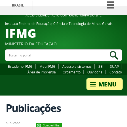
BRASIL
Simplifique!
ACESSIBILIDADE
ALTO CONTRASTE
MAPA DO SITE
Comunica BR
Instituto Federal de Educação, Ciência e Tecnologia de Minas Gerais
IFMG
Participe
Acesso à informação
MINISTÉRIO DA EDUCAÇÃO
Legislação
Buscar no portal
Bus
Canais
Estude no IFMG
Meu IFMG
Acesso a sistemas
SEI
SUAP
Área de imprensa
Orcamento
Ouvidoria
Contato
Publicações
publicado
Compartilhar