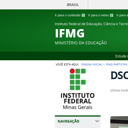
BRASIL
Ir para o conteúdo
1
Ir para o menu
2
Ir para
Instituto Federal de Educação, Ciência e Tecn
IFMG
MINISTÉRIO DA EDUCAÇÃO
Estude 
VOCÊ ESTÁ AQUI:
PÁGINA INICIAL
>
IFMG PARTICIP
DSC
última modi
NAVEGAÇÃO