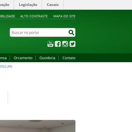
mação
Legislação
Canais
IBILIDADE
ALTO CONTRASTE
MAPA DO SITE
Buscar no portal
Buscar no portal
YouTube
Facebook
Instagram
Twitter
ensa
Orcamento
Ouvidoria
Contato
0522.JPG