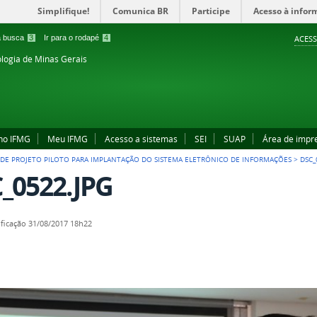
Simplifique!
Comunica BR
Participe
Acesso à infor
 a busca
3
Ir para o rodapé
4
ACESS
ologia de Minas Gerais
no IFMG
Meu IFMG
Acesso a sistemas
SEI
SUAP
Área de impr
A DE PROJETO PILOTO PARA IMPLANTAÇÃO DO SISTEMA ELETRÔNICO DE INFORMAÇÕES
>
DSC_
_0522.JPG
ficação
31/08/2017 18h22