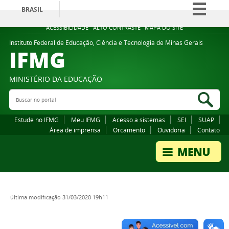
BRASIL
Simplifique!
ACESSIBILIDADE
ALTO CONTRASTE
MAPA DO SITE
Comunica BR
Instituto Federal de Educação, Ciência e Tecnologia de Minas Gerais
IFMG
Participe
Acesso à informação
MINISTÉRIO DA EDUCAÇÃO
Legislação
Buscar no portal
Bus
Canais
Estude no IFMG
Meu IFMG
Acesso a sistemas
SEI
SUAP
Área de imprensa
Orcamento
Ouvidoria
Contato
última modificação
31/03/2020 19h11