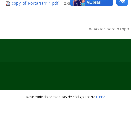
copy_of_Portaria414.pdf
— 273 KB
Voltar para o topo
Desenvolvido com o CMS de código aberto
Plone