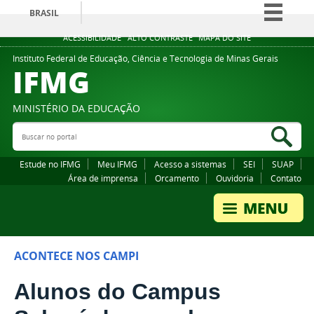
BRASIL
Simplifique!
ACESSIBILIDADE
ALTO CONTRASTE
MAPA DO SITE
Comunica BR
Instituto Federal de Educação, Ciência e Tecnologia de Minas Gerais
IFMG
Participe
Acesso à informação
MINISTÉRIO DA EDUCAÇÃO
Legislação
Buscar no portal
Bus
Canais
Estude no IFMG
Meu IFMG
Acesso a sistemas
SEI
SUAP
Área de imprensa
Orcamento
Ouvidoria
Contato
ACONTECE NOS CAMPI
Alunos do Campus