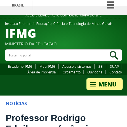
BRASIL
Simplifique!
ACESSIBILIDADE
ALTO CONTRASTE
MAPA DO SITE
Comunica BR
Instituto Federal de Educação, Ciência e Tecnologia de Minas Gerais
IFMG
Participe
Acesso à informação
MINISTÉRIO DA EDUCAÇÃO
Legislação
Buscar no portal
Bus
Canais
Estude no IFMG
Meu IFMG
Acesso a sistemas
SEI
SUAP
Área de imprensa
Orcamento
Ouvidoria
Contato
NOTÍCIAS
Professor Rodrigo