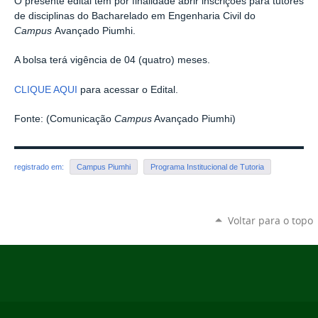
O presente edital tem por finalidade abrir inscrições para tutores
de disciplinas do Bacharelado em Engenharia Civil do
Campus
Avançado Piumhi.
A bolsa terá vigência de 04 (quatro) meses.
CLIQUE AQUI
para acessar o Edital.
Fonte: (Comunicação
Campus
Avançado Piumhi)
registrado em:
Campus Piumhi
Programa Institucional de Tutoria
Voltar para o topo