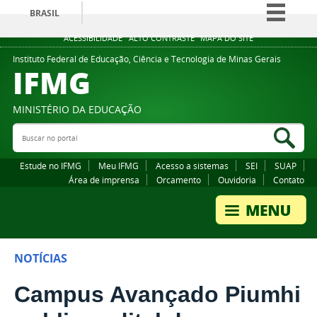
BRASIL
Simplifique!
ACESSIBILIDADE
ALTO CONTRASTE
MAPA DO SITE
Comunica BR
Instituto Federal de Educação, Ciência e Tecnologia de Minas Gerais
IFMG
Participe
Acesso à informação
MINISTÉRIO DA EDUCAÇÃO
Legislação
Buscar no portal
Bus
Canais
Estude no IFMG
Meu IFMG
Acesso a sistemas
SEI
SUAP
Área de imprensa
Orcamento
Ouvidoria
Contato
NOTÍCIAS
Campus Avançado Piumhi