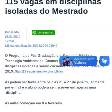
115 vagas em disciplinas
isoladas do Mestrado
publicado
:
Compartilhar
07/01/2019
17h59
,
última modificação
:
20/03/2024 08h40
O Programa de Pós-Graduação em Sustentabilidade e
Tecnologia Ambiental do
Campus
Bambuí abrirá inscrições para
disciplinas isoladas a serem cursadas no primeiro semestre de
2019.
São 115 vagas em oito disciplinas
As podem ser feitas entre os dias 21 a 27 de janeiro, somente
por e-mail e o aluno poderá se inscrever em apenas uma
disciplina.
As aulas começam em 8 e fevereiro.