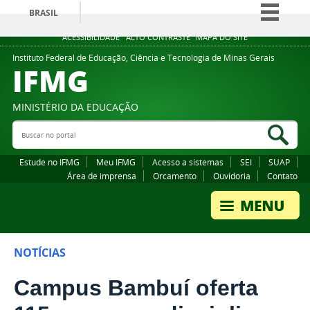
BRASIL
Simplifique!
ACESSIBILIDADE
ALTO CONTRASTE
MAPA DO SITE
Comunica BR
Instituto Federal de Educação, Ciência e Tecnologia de Minas Gerais
IFMG
Participe
Acesso à informação
MINISTÉRIO DA EDUCAÇÃO
Legislação
Buscar no portal
Bus
Canais
Estude no IFMG
Meu IFMG
Acesso a sistemas
SEI
SUAP
Área de imprensa
Orcamento
Ouvidoria
Contato
NOTÍCIAS
Campus Bambuí oferta