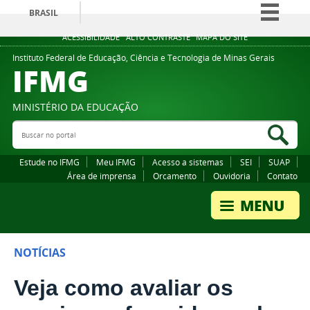
BRASIL
Simplifique!
ACESSIBILIDADE
ALTO CONTRASTE
MAPA DO SITE
Comunica BR
Instituto Federal de Educação, Ciência e Tecnologia de Minas Gerais
IFMG
Participe
Acesso à informação
MINISTÉRIO DA EDUCAÇÃO
Legislação
Buscar no portal
Bus
Canais
Estude no IFMG
Meu IFMG
Acesso a sistemas
SEI
SUAP
Área de imprensa
Orcamento
Ouvidoria
Contato
NOTÍCIAS
Veja como avaliar os