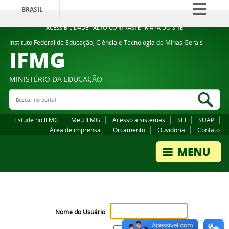
BRASIL
Simplifique!
ACESSIBILIDADE
ALTO CONTRASTE
MAPA DO SITE
Comunica BR
Instituto Federal de Educação, Ciência e Tecnologia de Minas Gerais
IFMG
Participe
Acesso à informação
MINISTÉRIO DA EDUCAÇÃO
Legislação
Buscar no portal
Bus
Canais
Estude no IFMG
Meu IFMG
Acesso a sistemas
SEI
SUAP
Área de imprensa
Orcamento
Ouvidoria
Contato
Nome do Usuário