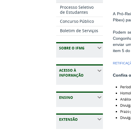
Processo Seletivo
de Estudantes
A Pró-Rei
Pibex) p
Concurso Público
Boletim de Serviços
Podem se
Congonhas
enviar um
SOBRE O IFMG
item 5 do
RETIFICAÇ
ACESSO À
INFORMAÇÃO
Confira 
Períod
Homolo
ENSINO
Anális
Divulg
Prazo 
Divulg
EXTENSÃO