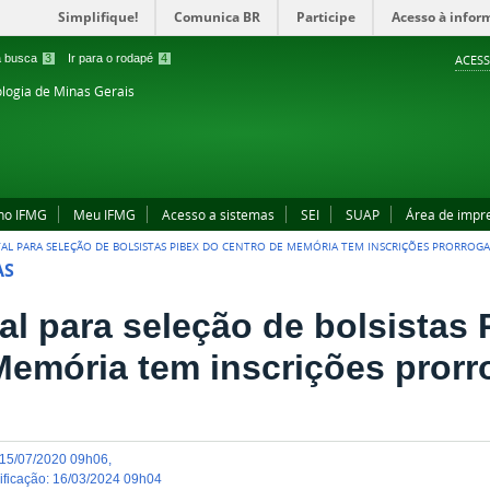
Simplifique!
Comunica BR
Participe
Acesso à infor
 a busca
3
Ir para o rodapé
4
ACESS
ologia de Minas Gerais
no IFMG
Meu IFMG
Acesso a sistemas
SEI
SUAP
Área de impr
TAL PARA SELEÇÃO DE BOLSISTAS PIBEX DO CENTRO DE MEMÓRIA TEM INSCRIÇÕES PRORROG
AS
tal para seleção de bolsistas
Memória tem inscrições pror
15/07/2020 09h06
,
dificação
:
16/03/2024 09h04