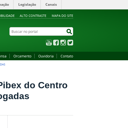
mação
Legislação
Canais
IBILIDADE
ALTO CONTRASTE
MAPA DO SITE
Buscar no portal
Buscar no portal
YouTube
Facebook
Instagram
Twitter
ensa
Orcamento
Ouvidoria
Contato
ADAS
 Pibex do Centro
rogadas