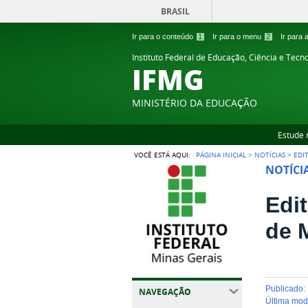
BRASIL
Ir para o conteúdo
1
Ir para o menu
2
Ir para
Instituto Federal de Educação, Ciência e Tecn
IFMG
MINISTÉRIO DA EDUCAÇÃO
Estude 
VOCÊ ESTÁ AQUI:
PÁGINA INICIAL
>
NOTÍCIAS
>
EDI
NOTÍCI
Edi
de 
publicado
:
NAVEGAÇÃO
última mo