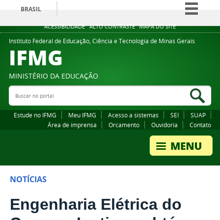
BRASIL
Simplifique!
ACESSIBILIDADE
ALTO CONTRASTE
MAPA DO SITE
Comunica BR
Instituto Federal de Educação, Ciência e Tecnologia de Minas Gerais
IFMG
Participe
Acesso à informação
MINISTÉRIO DA EDUCAÇÃO
Legislação
Buscar no portal
Bus
Canais
Estude no IFMG
Meu IFMG
Acesso a sistemas
SEI
SUAP
Área de imprensa
Orcamento
Ouvidoria
Contato
NOTÍCIAS
Engenharia Elétrica do