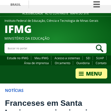
BRASIL
Simplifique!
ACESSIBILIDADE
ALTO CONTRASTE
MAPA DO SITE
Comunica BR
Instituto Federal de Educação, Ciência e Tecnologia de Minas Gerais
IFMG
Participe
Acesso à informação
MINISTÉRIO DA EDUCAÇÃO
Legislação
Buscar no portal
Bus
Canais
Estude no IFMG
Meu IFMG
Acesso a sistemas
SEI
SUAP
Área de imprensa
Orcamento
Ouvidoria
Contato
NOTÍCIAS
Franceses em Santa