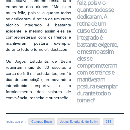
consecutivo, também ressaltou o
feliz, pois vi o
empenho dos alunos. “Me sinto
quanto todos se
muito feliz, pois vi o quanto todos
dedicaram. A
se dedicaram. A rotina de um curso
rotina de um
técnico integrado é bastante
curso técnico
exigente, e mesmo assim eles se
integrado é
comprometeram com os treinos e
bastante exigente,
mantiveram postura exemplar
durante todo o torneio”,
destacou
.
e mesmo assim
eles se
Os Jogos Estudantis de Betim
comprometeram
reuniram mais de 80 escolas e
com os treinos e
cerca de 8,6 mil estudantes, em 45
mantiveram
dias de competição, promovendo o
postura exemplar
intercâmbio esportivo e o
durante todo o
fortalecimento dos valores de
convivência, respeito e superação.
torneio”
registrado em:
Campus Betim
Jogos Estudantis de Betim
JEB