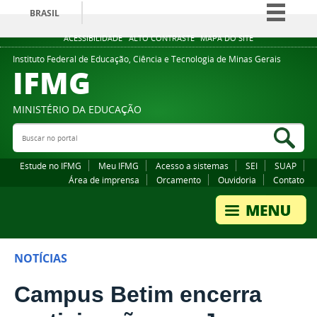
BRASIL
Simplifique!
ACESSIBILIDADE
ALTO CONTRASTE
MAPA DO SITE
Comunica BR
Instituto Federal de Educação, Ciência e Tecnologia de Minas Gerais
IFMG
Participe
Acesso à informação
MINISTÉRIO DA EDUCAÇÃO
Legislação
Buscar no portal
Bus
Canais
Estude no IFMG
Meu IFMG
Acesso a sistemas
SEI
SUAP
Área de imprensa
Orcamento
Ouvidoria
Contato
NOTÍCIAS
Campus Betim encerra