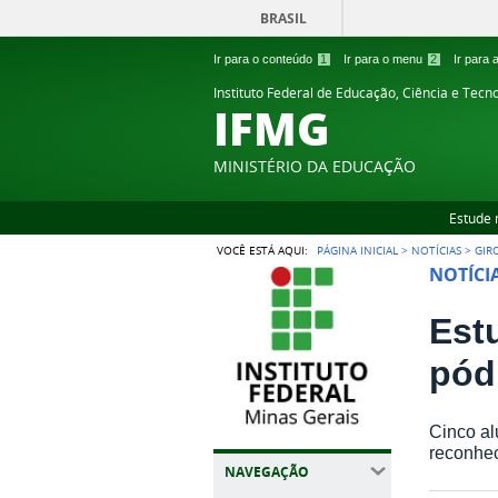
BRASIL
Ir para o conteúdo
1
Ir para o menu
2
Ir para
Instituto Federal de Educação, Ciência e Tecn
IFMG
MINISTÉRIO DA EDUCAÇÃO
Estude 
VOCÊ ESTÁ AQUI:
PÁGINA INICIAL
>
NOTÍCIAS
>
GIR
NOTÍCI
Est
pód
Cinco al
reconhec
NAVEGAÇÃO