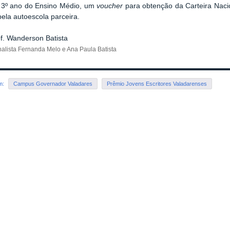
a 3º ano do Ensino Médio, um
voucher
para obtenção da Carteira Nacio
pela autoescola parceira.
of. Wanderson Batista
nalista Fernanda Melo e Ana Paula Batista
em:
Campus Governador Valadares
Prêmio Jovens Escritores Valadarenses