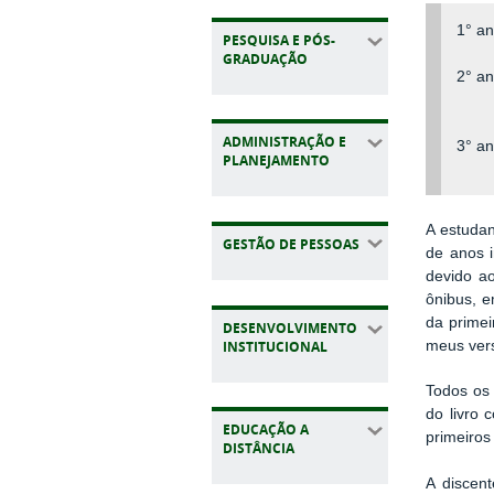
1° a
PESQUISA E PÓS-
GRADUAÇÃO
2° a
ADMINISTRAÇÃO E
3° a
PLANEJAMENTO
A estudan
GESTÃO DE PESSOAS
de anos i
devido ao
ônibus, e
da primei
DESENVOLVIMENTO
INSTITUCIONAL
meus vers
Todos os
do livro 
EDUCAÇÃO A
primeiro
DISTÂNCIA
A discen