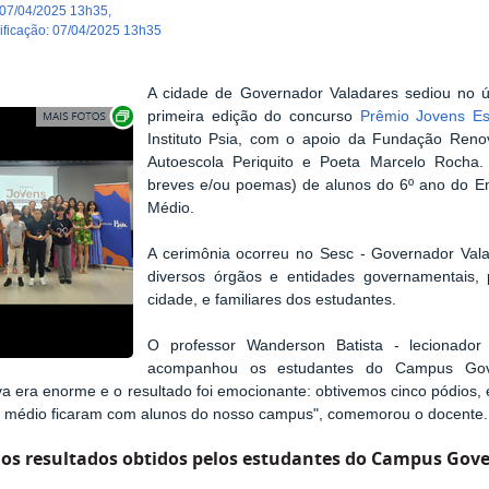
07/04/2025 13h35
,
dificação
:
07/04/2025 13h35
A cidade de
Governador Valadares sediou no 
Exibir carrossel de imagens
primeira edição do concurso
Prêmio Jovens Es
Instituto Psia, com o apoio da Fundação Reno
Autoescola Periquito e Poeta Marcelo Rocha. 
breves e/ou poemas) de alunos do 6º ano do E
Médio.
A cerimônia ocorreu no Sesc - Governador Val
diversos órgãos e entidades governamentais, 
cidade, e familiares dos estudantes.
O professor Wanderson Batista - lecionado
acompanhou os estudantes do Campus Gove
va era enorme e o resultado foi emocionante: obtivemos cinco pódios, e
o médio ficaram com alunos do nosso campus", comemorou o docente.
 os resultados obtidos pelos estudantes do Campus Gov