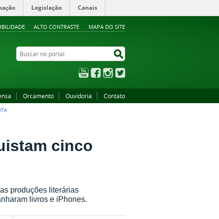
mação
Legislação
Canais
IBILIDADE
ALTO CONTRASTE
MAPA DO SITE
Buscar no portal
Buscar no portal
YouTube
Facebook
Instagram
Twitter
ensa
Orcamento
Ouvidoria
Contato
ITA
istam cinco
as produções literárias
nharam livros e iPhones.