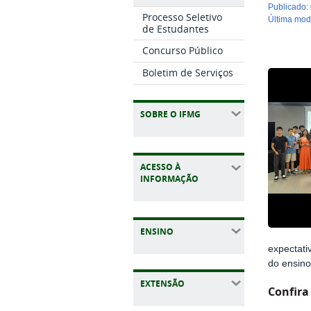
publicado
:
Processo Seletivo
última mo
de Estudantes
Concurso Público
Boletim de Serviços
SOBRE O IFMG
ACESSO À
INFORMAÇÃO
ENSINO
expectati
do ensin
EXTENSÃO
Confira