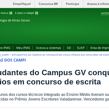
Simplifique!
Comunica BR
Participe
Acesso à infor
 a busca
3
Ir para o rodapé
4
ACESS
ologia de Minas Gerais
no IFMG
Meu IFMG
Acesso a sistemas
SEI
SUAP
Área de impr
O_CAMPI
>
ESTUDANTES DO CAMPUS GV CONQUISTAM CINCO PÓDIOS EM CONCURSO DE ESCR
AS DOS CAMPI
udantes do Campus GV conqu
ios em concurso de escrita
unos dos cursos técnicos Integrado ao Ensino Médio tiveram su
idas no Prêmio Jovens Escritores Valadarense. Vencedores ga