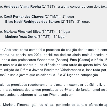
no:
Andressa Viana Rocha
(1° TST) - a aluna concorreu com dois texto
no:
Cauã Fernandes Chaves
(2° TMA) – 1° lugar
Elias Nacif Rodrigues dos Santos
(2° TST) - 3° lugar;
no:
Mariana Pimentel Silva
(3° TST) – 1° lugar
Mariana Yoza Dutra
(3° TST) - 3° lugar.
te Andressa conta como foi o processo de criação dos textos e o sen
mersa na poesia, em 2024, decidi me dedicar ainda mais à escrita, al
 apoio dos professores Wanderson [Batista], Etna [Castro] e Kênia [Br
m uma sala de espera ou no silêncio de uma tarde de quarta-feira. So
ra edição do Prêmio Jovens Escritores Valadarenses e, inspirada por
os”, disse a jovem que colecionou o 1º e 3º lugar na competição.
 alunos premiados receberam uma placa, um exemplar do último livr
com a coletânea dos textos premiados do 6º ano do fundamental ao 
s colocados receberam ainda um iPhone cada um.
te Mariana Pimentel ganhou ainda, por meio de sorteio oferecido