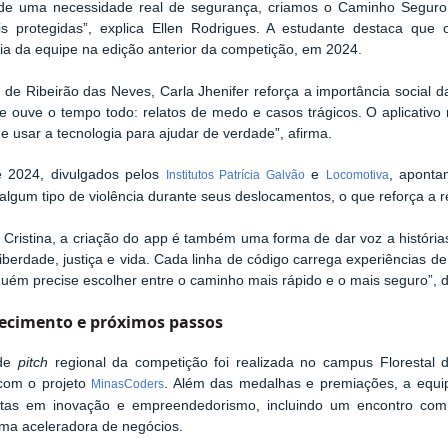
r de uma necessidade real de segurança, criamos o Caminho Seguro
is protegidas”, explica Ellen Rodrigues. A estudante destaca que
ia da equipe na edição anterior da competição, em 2024.
de Ribeirão das Neves, Carla Jhenifer reforça a importância social da 
e ouve o tempo todo: relatos de medo e casos trágicos. O aplicativ
 e usar a tecnologia para ajudar de verdade”, afirma.
 2024, divulgados pelos
e
, aponta
Institutos Patrícia Galvão
Locomotiva
algum tipo de violência durante seus deslocamentos, o que reforça a r
 Cristina, a criação do app é também uma forma de dar voz a história
 liberdade, justiça e vida. Cada linha de código carrega experiência
uém precise escolher entre o caminho mais rápido e o mais seguro”, d
ecimento e próximos passos
 de
pitch
regional da competição foi realizada no campus Florestal
 com o projeto
. Além das medalhas e premiações, a equip
MinasCoders
istas em inovação e empreendedorismo, incluindo um encontro com
uma aceleradora de negócios.