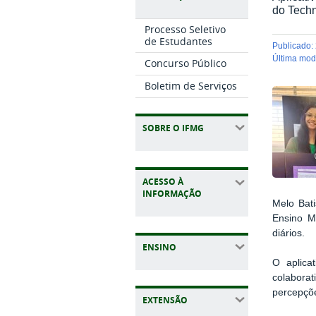
do Techn
Processo Seletivo
de Estudantes
publicado
:
última mo
Concurso Público
Boletim de Serviços
SOBRE O IFMG
ACESSO À
INFORMAÇÃO
Melo Bati
Ensino M
diários.
ENSINO
O aplica
colaborat
percepçõe
EXTENSÃO