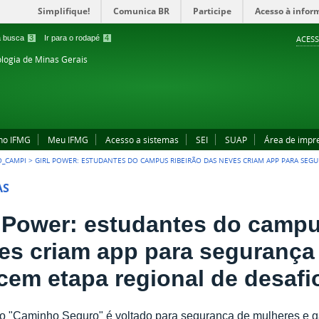
Simplifique!
Comunica BR
Participe
Acesso à infor
 a busca
3
Ir para o rodapé
4
ACESS
ologia de Minas Gerais
no IFMG
Meu IFMG
Acesso a sistemas
SEI
SUAP
Área de impr
O_CAMPI
>
GIRL POWER: ESTUDANTES DO CAMPUS RIBEIRÃO DAS NEVES CRIAM APP PARA SEG
AS
l Power: estudantes do campu
es criam app para segurança
cem etapa regional de desafi
vo "Caminho Seguro" é voltado para segurança de mulheres e g