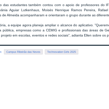
o das estudantes também contou com o apoio de professores do IF
ilvânia Aguiar Lutkenhaus, Moisés Henrique Ramos Pereira, Rafae
 de Almeida acompanharam e orientaram o grupo durante as diferente
ória, a equipe agora planeja ampliar o alcance do aplicativo. "Quere
a pública, empresas como a CEMIG e profissionais das áreas de Ge
o projeto em escolas, eventos e redes sociais", adianta Ellen sobre os
em:
Campus Ribeirão das Neves
Technovation Girls 2025