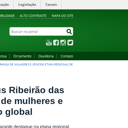
mação
Legislação
Canais
IBILIDADE
ALTO CONTRASTE
MAPA DO SITE
Buscar no portal
Buscar no portal
YouTube
Facebook
Instagram
Twitter
ensa
Orcamento
Ouvidoria
Contato
URANÇA DE MULHERES E VENCEM ETAPA REGIONAL DE
s Ribeirão das
 de mulheres e
o global
arante destaque na etapa regional