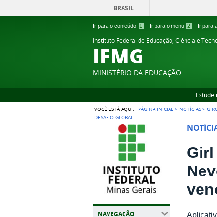
BRASIL
Ir para o conteúdo
1
Ir para o menu
2
Ir para
Instituto Federal de Educação, Ciência e Tecn
IFMG
MINISTÉRIO DA EDUCAÇÃO
Estude 
VOCÊ ESTÁ AQUI:
PÁGINA INICIAL
>
NOTÍCIAS
>
GIR
DESAFIO GLOBAL
NOTÍCI
Gir
Nev
ven
NAVEGAÇÃO
Aplicati