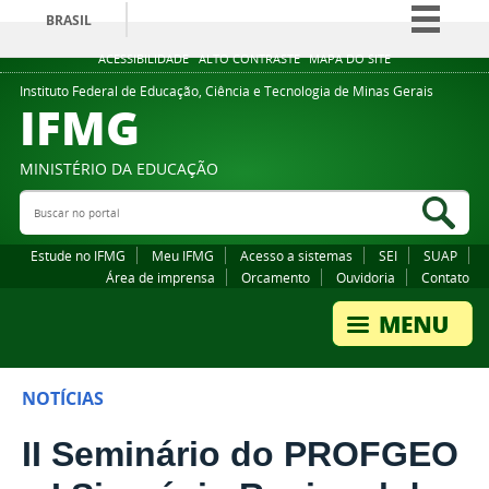
BRASIL
Simplifique!
ACESSIBILIDADE
ALTO CONTRASTE
MAPA DO SITE
Comunica BR
Instituto Federal de Educação, Ciência e Tecnologia de Minas Gerais
IFMG
Participe
Acesso à informação
MINISTÉRIO DA EDUCAÇÃO
Legislação
Buscar no portal
Bus
Canais
Estude no IFMG
Meu IFMG
Acesso a sistemas
SEI
SUAP
Área de imprensa
Orcamento
Ouvidoria
Contato
NOTÍCIAS
II Seminário do PROFGEO