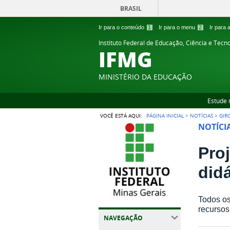
BRASIL
Ir para o conteúdo
1
Ir para o menu
2
Ir para
Instituto Federal de Educação, Ciência e Tecn
IFMG
MINISTÉRIO DA EDUCAÇÃO
Estude 
VOCÊ ESTÁ AQUI:
PÁGINA INICIAL
>
NOTÍCIAS
>
GIR
NOTÍCI
Pro
did
Todos os
recursos
NAVEGAÇÃO