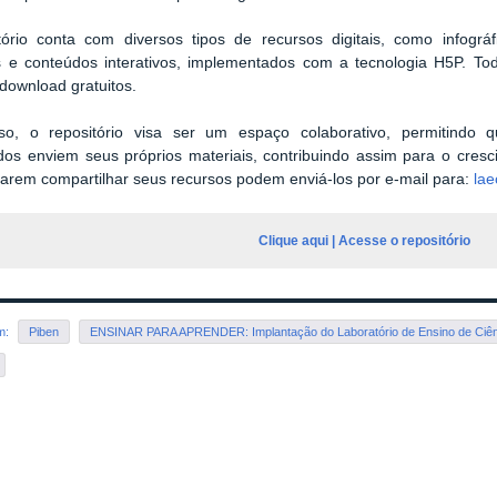
tório conta com diversos tipos de recursos digitais, como infográ
os e conteúdos interativos, implementados com a tecnologia H5P. To
download gratuitos.
so, o repositório visa ser um espaço colaborativo, permitindo 
dos enviem seus próprios materiais, contribuindo assim para o cres
arem compartilhar seus recursos podem enviá-los por e-mail para:
la
Clique aqui | Acesse o repositório
em:
Piben
ENSINAR PARA APRENDER: Implantação do Laboratório de Ensino de Ciên