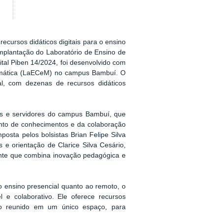
cursos didáticos digitais para o ensino
lantação do Laboratório de Ensino de
ital Piben 14/2024, foi desenvolvido com
atemática (LaECeM) no campus Bambuí. O
ital, com dezenas de recursos didáticos
tes e servidores do campus Bambuí, que
nto de conhecimentos e da colaboração
osta pelos bolsistas Brian Felipe Silva
 e orientação de Clarice Silva Cesário,
iente que combina inovação pedagógica e
o ensino presencial quanto ao remoto, o
l e colaborativo. Ele oferece recursos
udo reunido em um único espaço, para