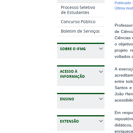
publicado
:
Processo Seletivo
última mo
de Estudantes
Concurso Público
Professor
Boletim de Serviços
de Ciênci
Ciências
o objeti
SOBRE O IFMG
projeto r
voltados 
A execuçã
ACESSO À
acredita
INFORMAÇÃO
entre tod
Santos e 
João Henr
ENSINO
acessibil
Em respos
repositó
EXTENSÃO
didático
enriquece