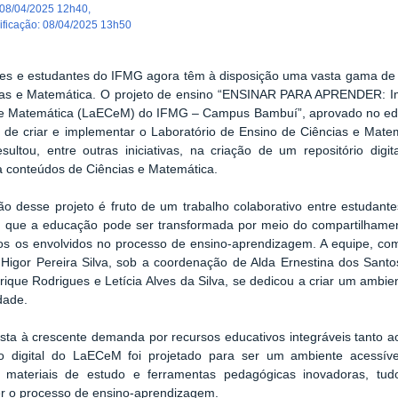
08/04/2025 12h40
,
dificação
:
08/04/2025 13h50
es e estudantes do IFMG agora têm à disposição uma vasta gama de re
as e Matemática. O projeto de ensino
“ENSINAR PARA APRENDER: Imp
 e Matemática (LaECeM) do IFMG – Campus Bambuí”
, aprovado no ed
vo de criar e implementar o Laboratório de Ensino de Ciências e M
esultou, entre outras iniciativas, na criação de um repositório dig
a conteúdos de Ciências e Matemática.
o desse projeto é fruto de um trabalho colaborativo entre estudan
m que a educação pode ser transformada por meio do compartilhame
os os envolvidos no processo de ensino-aprendizagem. A equipe, comp
Higor Pereira Silva, sob a coordenação de Alda Ernestina dos Santos
ique Rodrigues e Letícia Alves da Silva, se dedicou a criar um amb
idade.
ta à crescente demanda por recursos educativos integráveis tanto a
rio digital do LaECeM foi projetado para ser um ambiente acessíve
s, materiais de estudo e ferramentas pedagógicas inovadoras, t
r o processo de ensino-aprendizagem.