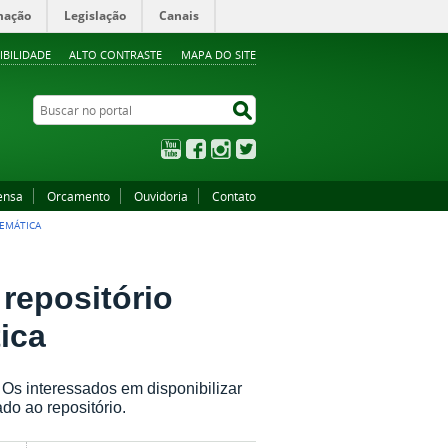
mação
Legislação
Canais
IBILIDADE
ALTO CONTRASTE
MAPA DO SITE
Buscar no portal
Buscar no portal
YouTube
Facebook
Instagram
Twitter
ensa
Orcamento
Ouvidoria
Contato
TEMÁTICA
repositório
ica
 Os interessados em disponibilizar
do ao repositório.