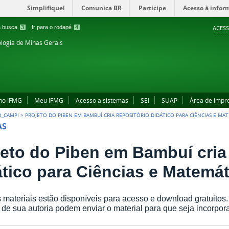
Simplifique!
Comunica BR
Participe
Acesso à infor
 a busca
3
Ir para o rodapé
4
ACESS
ologia de Minas Gerais
no IFMG
Meu IFMG
Acesso a sistemas
SEI
SUAP
Área de impr
O_CAMPI
>
PROJETO DO PIBEN EM BAMBUÍ CRIA REPOSITÓRIO DIDÁTICO PARA CIÊNCIAS E MA
AS
jeto do Piben em Bambuí cria 
ático para Ciências e Matemát
 materiais estão disponíveis para acesso e download gratuitos.
 de sua autoria podem enviar o material para que seja incorpora