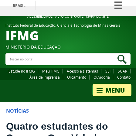
BRASIL
Simplifique!
ACESSIBILIDADE
ALTO CONTRASTE
MAPA DO SITE
Comunica BR
Instituto Federal de Educação, Ciência e Tecnologia de Minas Gerais
IFMG
Participe
Acesso à informação
MINISTÉRIO DA EDUCAÇÃO
Legislação
Buscar no portal
Bus
Canais
Estude no IFMG
Meu IFMG
Acesso a sistemas
SEI
SUAP
Área de imprensa
Orcamento
Ouvidoria
Contato
NOTÍCIAS
Quatro estudantes do