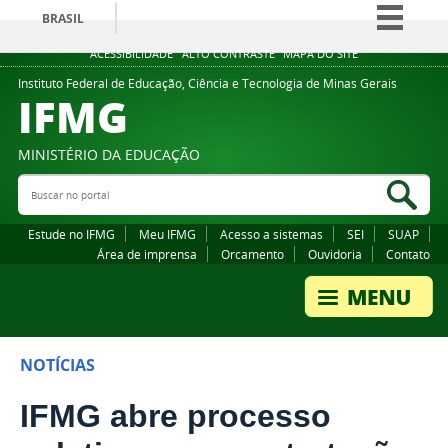
BRASIL
Simplifique!
ACESSIBILIDADE
ALTO CONTRASTE
MAPA DO SITE
Comunica BR
Instituto Federal de Educação, Ciência e Tecnologia de Minas Gerais
IFMG
Participe
Acesso à informação
MINISTÉRIO DA EDUCAÇÃO
Legislação
Buscar no portal
Bus
Canais
Estude no IFMG
Meu IFMG
Acesso a sistemas
SEI
SUAP
Área de imprensa
Orcamento
Ouvidoria
Contato
NOTÍCIAS
IFMG abre processo