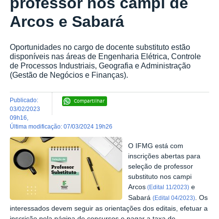
professor nos campi de
Arcos e Sabará
Oportunidades no cargo de docente substituto estão
disponíveis nas áreas de Engenharia Elétrica, Controle
de Processos Industriais, Geografia e Administração
(Gestão de Negócios e Finanças).
publicado
:
Compartilhar
03/02/2023
09h16
,
última modificação
:
07/03/2024 19h26
O IFMG está com
inscrições abertas para
seleção de professor
substituto nos campi
Arcos
e
(Edital 11/2023)
Sabará
. Os
(Edital 04/2023)
interessados devem seguir as orientações dos editais, efetuar a
inscrição pela página de concursos e pagar a taxa de