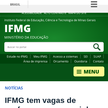
BRASIL
Simplifique!
ACESSIBILIDADE
ALTO CONTRASTE
MAPA DO SITE
Comunica BR
Instituto Federal de Educação, Ciência e Tecnologia de Minas Gerais
IFMG
Participe
Acesso à informação
MINISTÉRIO DA EDUCAÇÃO
Legislação
Buscar no portal
Bus
Canais
Estude no IFMG
Meu IFMG
Acesso a sistemas
SEI
SUAP
Área de imprensa
Orcamento
Ouvidoria
Contato
NOTÍCIAS
IFMG tem vagas de