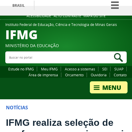
BRASIL
Simplifique!
ACESSIBILIDADE
ALTO CONTRASTE
MAPA DO SITE
Comunica BR
Instituto Federal de Educação, Ciência e Tecnologia de Minas Gerais
IFMG
Participe
Acesso à informação
MINISTÉRIO DA EDUCAÇÃO
Legislação
Buscar no portal
Bus
Canais
Estude no IFMG
Meu IFMG
Acesso a sistemas
SEI
SUAP
Área de imprensa
Orcamento
Ouvidoria
Contato
NOTÍCIAS
IFMG realiza seleção de