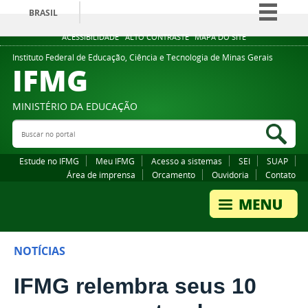
BRASIL
Simplifique!
ACESSIBILIDADE
ALTO CONTRASTE
MAPA DO SITE
Comunica BR
Instituto Federal de Educação, Ciência e Tecnologia de Minas Gerais
IFMG
Participe
Acesso à informação
MINISTÉRIO DA EDUCAÇÃO
Legislação
Buscar no portal
Bus
Canais
Estude no IFMG
Meu IFMG
Acesso a sistemas
SEI
SUAP
Área de imprensa
Orcamento
Ouvidoria
Contato
NOTÍCIAS
IFMG relembra seus 10