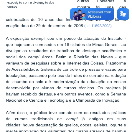
outras unidades
.
A
exposição com a divulgação dos
cursos
mostra foi uma das
atividades das
celebrações de 10 anos dos Institutos Federais, cuja lei de
criação data de 29 de dezembro de 2008
(Lei 11892/2008).
A exposição exemplificou um pouco da atuação do Instituto -
que hoje conta com sedes em 18 cidades de Minas Gerais - ao
divulgar os resultados de trabalhos de destaque acadêmico e
social dos
campi
Arcos, Betim e Ribeirão das Neves - que
variavam de pesquisas sobre a Internet das Coisas, Plataforma
de Acessibilidade, Sistema de controle de pressão e vasão para
tubulações, passando pelo uso de frutos do cerrado na redução
de chumbo do solo até modernização da educação do ensino
desenvolvida por alunas de cursos técnicos. Os projetos já
haviam recebido destaque em outros eventos, como a Semana
Nacional de Ciência e Tecnologia e a Olimpíada de Inovação.
Além disso, o público teve contato com os resultados práticos
de cursos tradicionais de
campi
já antigos em suas
cidades: houve degustação de queijos, doces, geleias, iogurte e
mel (e aprovação dos visitantes) dos cursos agrários de Bambuí