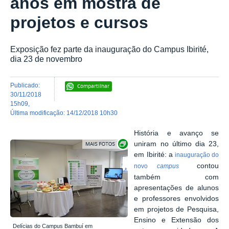
anos em mostra de
projetos e cursos
Exposição fez parte da inauguração do Campus Ibirité,
dia 23 de novembro
publicado
:
Compartilhar
30/11/2018
15h09
,
última modificação
:
14/12/2018 10h30
História e avanço se
Exibir carrossel de imagens
uniram no último dia 23,
em Ibirité: a
inauguração do
contou
novo
campus
também com
apresentações de alunos
e professores envolvidos
em projetos de Pesquisa,
Ensino e Extensão dos
Delícias do Campus Bambuí em