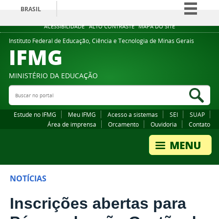
BRASIL
Simplifique!
ACESSIBILIDADE
ALTO CONTRASTE
MAPA DO SITE
Comunica BR
Instituto Federal de Educação, Ciência e Tecnologia de Minas Gerais
IFMG
Participe
Acesso à informação
MINISTÉRIO DA EDUCAÇÃO
Legislação
Buscar no portal
Bus
Canais
Estude no IFMG
Meu IFMG
Acesso a sistemas
SEI
SUAP
Área de imprensa
Orcamento
Ouvidoria
Contato
NOTÍCIAS
Inscrições abertas para