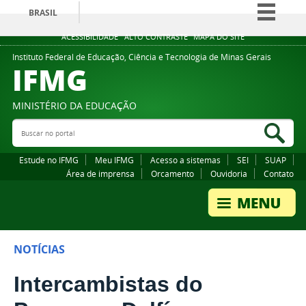
BRASIL
Simplifique!
ACESSIBILIDADE
ALTO CONTRASTE
MAPA DO SITE
Comunica BR
Instituto Federal de Educação, Ciência e Tecnologia de Minas Gerais
IFMG
Participe
Acesso à informação
MINISTÉRIO DA EDUCAÇÃO
Legislação
Buscar no portal
Bus
Canais
Estude no IFMG
Meu IFMG
Acesso a sistemas
SEI
SUAP
Área de imprensa
Orcamento
Ouvidoria
Contato
NOTÍCIAS
Intercambistas do