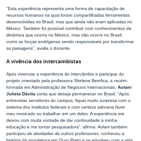
“Esta experiência representa uma forma de capacitação de
recursos humanos na qual foram compartilhadas ferramentas
desenvolvidas no Brasil, mas que ainda não eram aplicadas no
México. Também foi possível contribuir com conhecimentos da
dinâmica que ocorre no México, mas não ocorre no Brasil,
como as forç
as endógenas sendo responsáveis por transformar
as paisagens
”, avalia o docente.
A vivência dos intercambistas
Após vivenciar a experiência do intercâmbio e participar do
projeto orientado pela professora Shirlene Bemfica, a recém-
formada em Administração de Negócios Internacionais,
Aolani
Julieta Dávila
conta que deseja permanecer no Brasil. “Após
entrevistar servidores do campus, fiquei muito surpresa com o
sistema dos institutos federais e com certeza adoraria fazer
meu mestrado ou trabalhar em um deles. A experiência me
deixou com muita vontade de dar continuidade à minha
educação e me tornar pesquisadora”, afirma. Aolani também
participou de atividades de outros professores, conheceu a
história da arquitetura em Ouro Preto e se envolveu com a vida