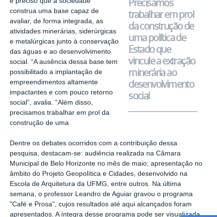
Precisamos
é preciso que a sociedade
construa uma base capaz de
trabalhar em prol
avaliar, de forma integrada, as
da construção de
atividades minerárias, siderúrgicas
uma política de
e metalúrgicas junto à conservação
Estado que
das águas e ao desenvolvimento
vincule a extração
social. “A ausência dessa base tem
minerária ao
possibilitado a implantação de
desenvolvimento
empreendimentos altamente
impactantes e com pouco retorno
social
social”, avalia. “Além disso,
precisamos trabalhar em prol da
construção de uma
Dentre os debates ocorridos com a contribuição dessa
pesquisa, destacam-se: audiência realizada na Câmara
Municipal de Belo Horizonte no mês de maio; apresentação no
âmbito do Projeto Geopolítica e Cidades, desenvolvido na
Escola de Arquitetura da UFMG, entre outros. Na última
semana, o professor Leandro de Aguiar gravou o programa
"Café e Prosa", cujos resultados até aqui alcançados foram
apresentados. A íntegra desse programa pode ser visualizada