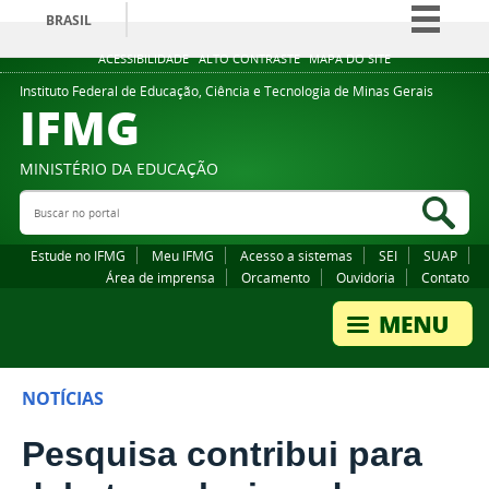
BRASIL
Simplifique!
ACESSIBILIDADE
ALTO CONTRASTE
MAPA DO SITE
Comunica BR
Instituto Federal de Educação, Ciência e Tecnologia de Minas Gerais
IFMG
Participe
Acesso à informação
MINISTÉRIO DA EDUCAÇÃO
Legislação
Buscar no portal
Bus
Canais
Estude no IFMG
Meu IFMG
Acesso a sistemas
SEI
SUAP
Área de imprensa
Orcamento
Ouvidoria
Contato
NOTÍCIAS
Pesquisa contribui para