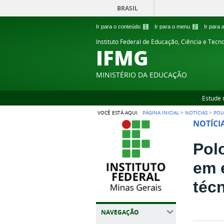
BRASIL
Ir para o conteúdo
1
Ir para o menu
2
Ir para
Instituto Federal de Educação, Ciência e Tecn
IFMG
MINISTÉRIO DA EDUCAÇÃO
Estude 
VOCÊ ESTÁ AQUI:
PÁGINA INICIAL
>
NOTÍCIAS
>
POL
NOTÍCI
Pol
em 
téc
NAVEGAÇÃO