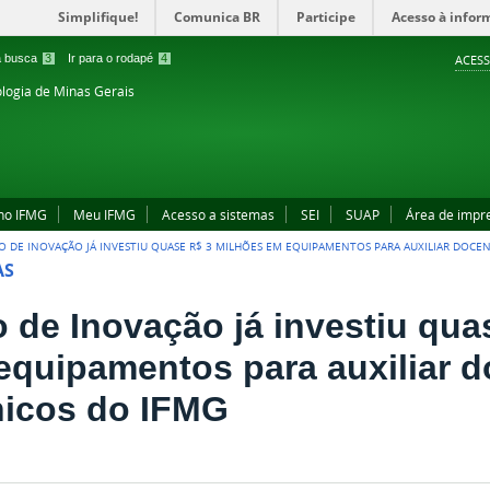
Simplifique!
Comunica BR
Participe
Acesso à infor
 a busca
3
Ir para o rodapé
4
ACESS
ologia de Minas Gerais
no IFMG
Meu IFMG
Acesso a sistemas
SEI
SUAP
Área de impr
O DE INOVAÇÃO JÁ INVESTIU QUASE R$ 3 MILHÕES EM EQUIPAMENTOS PARA AUXILIAR DOCEN
AS
o de Inovação já investiu qua
equipamentos para auxiliar d
nicos do IFMG