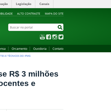
mação
Legislação
Canais
IBILIDADE
ALTO CONTRASTE
MAPA DO SITE
Buscar no portal
Buscar no portal
YouTube
Facebook
Instagram
Twitter
ensa
Orcamento
Ouvidoria
Contato
TES E TÉCNICOS DO IFMG
se R$ 3 milhões
ocentes e