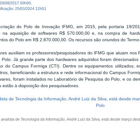
28/08/2017 00h00
,
dificação
:
25/03/2024 12h51
criação do Polo de Inovação IFMG, em 2015, pela portaria 19/201
os na aquisição de softwares R$ 570.000,00 e, na compra de hardw
ntos do Polo em R$ 2.870.000,00. Os recursos são oriundos do Termo
ares auxiliam os professores/pesquisadores do IFMG que atuam nos 
 Polo. Já grande parte dos hardwares adquiridos foram direcionados
o do Campus Formiga (CTI). Dentre os equipamentos utilizados, est
tros, beneficiando a estrutura e rede informacional do Campus Formi
ares, foram instalados no Laboratório de Pesquisa do Polo, e os dem
 estão à disposição dos pesquisadores.
 analista de Tecnologia da Informação, André Luiz da Silva, está desde março des