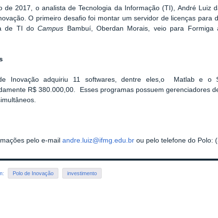
de 2017, o analista de Tecnologia da Informação (TI), André Luiz da
novação. O primeiro desafio foi montar um servidor de licenças para d
ta de TI do
Campus
Bambuí, Oberdan Morais, veio para Formiga au
s
e Inovação adquiriu 11 softwares, dentre eles,o Matlab e o 
damente R$ 380.000,00. Esses programas possuem gerenciadores de l
simultâneos.
rmações pelo e-mail
andre.luiz@ifmg.edu.br
ou pelo telefone do Polo: 
em:
Polo de Inovação
investimento