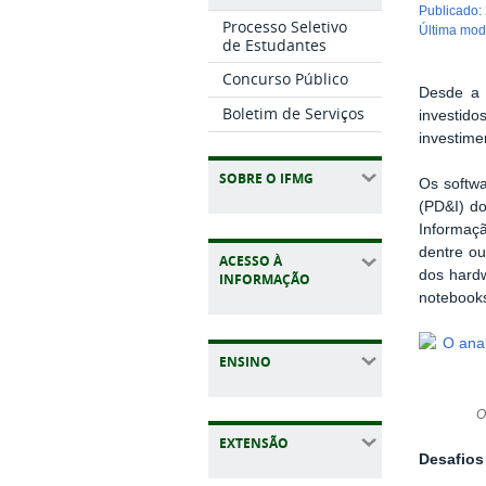
publicado
:
Processo Seletivo
última mo
de Estudantes
Concurso Público
Desde a 
Boletim de Serviços
investid
investime
SOBRE O IFMG
Os softw
(PD&I) do
Informaçã
dentre ou
ACESSO À
dos hardw
INFORMAÇÃO
notebooks
ENSINO
O
EXTENSÃO
Desafios