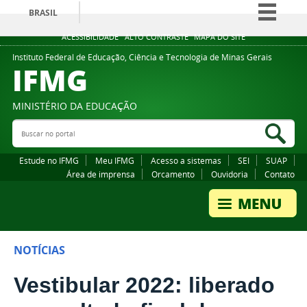
BRASIL
Simplifique!
ACESSIBILIDADE
ALTO CONTRASTE
MAPA DO SITE
Comunica BR
Instituto Federal de Educação, Ciência e Tecnologia de Minas Gerais
IFMG
Participe
Acesso à informação
MINISTÉRIO DA EDUCAÇÃO
Legislação
Buscar no portal
Bus
Canais
Estude no IFMG
Meu IFMG
Acesso a sistemas
SEI
SUAP
Área de imprensa
Orcamento
Ouvidoria
Contato
NOTÍCIAS
Vestibular 2022: liberado