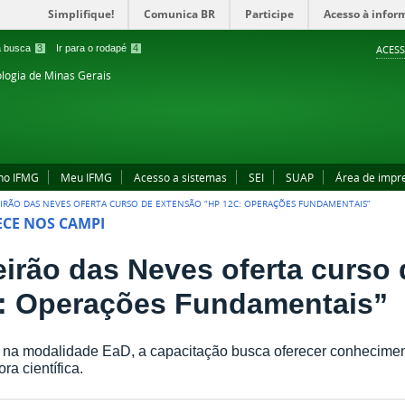
Simplifique!
Comunica BR
Participe
Acesso à infor
 a busca
3
Ir para o rodapé
4
ACESS
ologia de Minas Gerais
no IFMG
Meu IFMG
Acesso a sistemas
SEI
SUAP
Área de impr
EIRÃO DAS NEVES OFERTA CURSO DE EXTENSÃO “HP 12C: OPERAÇÕES FUNDAMENTAIS”
CE NOS CAMPI
eirão das Neves oferta curso
: Operações Fundamentais”
 na modalidade EaD, a capacitação busca oferecer conhecimen
ra científica.