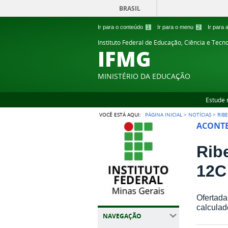
BRASIL
Ir para o conteúdo
1
Ir para o menu
2
Ir para
Instituto Federal de Educação, Ciência e Tecn
IFMG
MINISTÉRIO DA EDUCAÇÃO
Estude 
VOCÊ ESTÁ AQUI:
PÁGINA INICIAL
>
NOTÍCIAS
>
RIB
ACONTE
Rib
12C
Ofertada
calculado
NAVEGAÇÃO