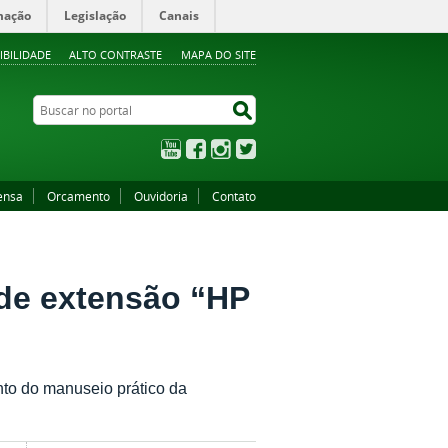
mação
Legislação
Canais
IBILIDADE
ALTO CONTRASTE
MAPA DO SITE
Buscar no portal
Buscar no portal
YouTube
Facebook
Instagram
Twitter
ensa
Orcamento
Ouvidoria
Contato
 de extensão “HP
to do manuseio prático da