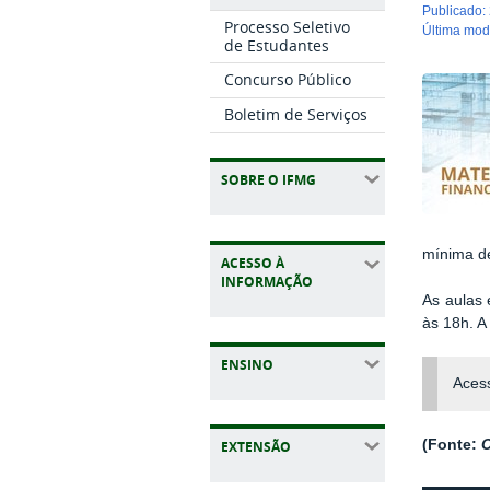
publicado
:
Processo Seletivo
última mo
de Estudantes
Concurso Público
Boletim de Serviços
SOBRE O IFMG
mínima de
ACESSO À
INFORMAÇÃO
As aulas 
às 18h. A
ENSINO
Aces
(Fonte:
EXTENSÃO