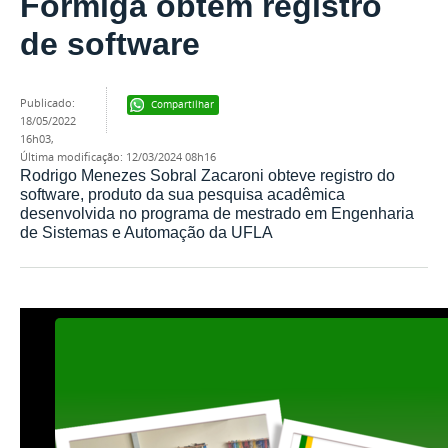
Formiga obtém registro
de software
publicado
:
Compartilhar
18/05/2022
16h03
,
última modificação
:
12/03/2024 08h16
Rodrigo Menezes Sobral Zacaroni obteve registro do
software, produto da sua pesquisa acadêmica
desenvolvida no programa de mestrado em Engenharia
de Sistemas e Automação da UFLA