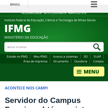
BRASIL
Simplifique!
ACESSIBILIDADE
ALTO CONTRASTE
MAPA DO SITE
Comunica BR
Instituto Federal de Educação, Ciência e Tecnologia de Minas Gerais
IFMG
Participe
Acesso à informação
MINISTÉRIO DA EDUCAÇÃO
Legislação
Buscar no portal
Bus
Canais
Estude no IFMG
Meu IFMG
Acesso a sistemas
SEI
SUAP
Área de imprensa
Orcamento
Ouvidoria
Contato
ACONTECE NOS CAMPI
Servidor do Campus