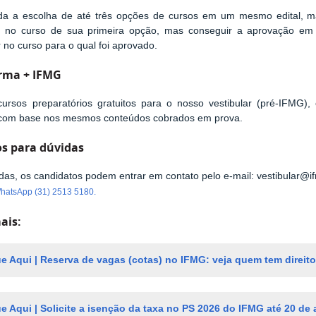
ida a escolha de até três opções de cursos em um mesmo edital, ma
car no curso de sua primeira opção, mas conseguir a aprovação e
r no curso para o qual foi aprovado.
rma + IFMG
ursos preparatórios gratuitos para o nosso vestibular (pré-IFMG),
o, com base nos mesmos conteúdos cobrados em prova.
s para dúvidas
das, os candidatos podem entrar em contato pelo e-mail: vestibular@
hatsApp (31) 2513 5180.
ais:
ue Aqui | Reserva de vagas (cotas) no IFMG: veja quem tem direit
ue Aqui | Solicite a isenção da taxa no PS 2026 do IFMG até 20 de