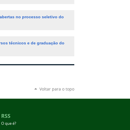
abertas no processo seletivo do
ursos técnicos e de graduação do
Voltar para o topo
RSS
O que é?