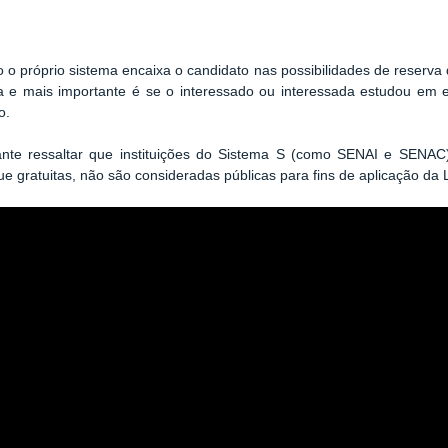
 o próprio sistema encaixa o candidato nas possibilidades de reserv
a e mais importante é se o interessado ou interessada estudou em esc
o.
nte ressaltar que instituições do Sistema S (como SENAI e SENAC),
 gratuitas, não são consideradas públicas para fins de aplicação da 