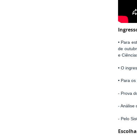
Ingress
• Para es
de outub
e Ciência
• O ingre
• Para os
- Prova d
- Análise
- Pelo Si
Escolha