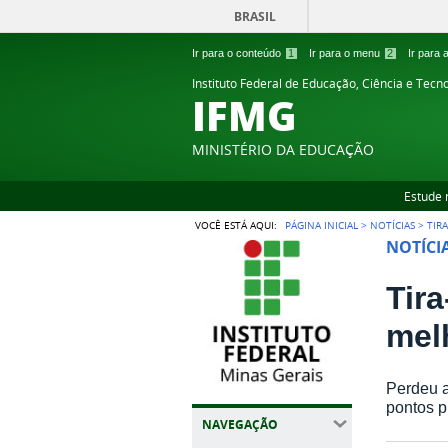
BRASIL
Ir para o conteúdo
1
Ir para o menu
2
Ir para
Instituto Federal de Educação, Ciência e Tecn
IFMG
MINISTÉRIO DA EDUCAÇÃO
Estude 
VOCÊ ESTÁ AQUI:
PÁGINA INICIAL
>
NOTÍCIAS
>
TIR
NOTÍCI
Tir
mel
Perdeu a
pontos p
NAVEGAÇÃO