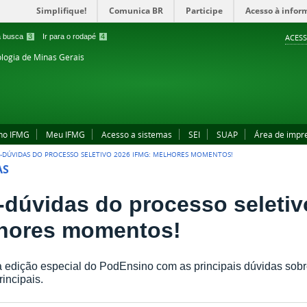
Simplifique!
Comunica BR
Participe
Acesso à infor
 a busca
3
Ir para o rodapé
4
ACESS
ologia de Minas Gerais
no IFMG
Meu IFMG
Acesso a sistemas
SEI
SUAP
Área de impr
A-DÚVIDAS DO PROCESSO SELETIVO 2026 IFMG: MELHORES MOMENTOS!
AS
a-dúvidas do processo seleti
hores momentos!
 edição especial do PodEnsino com as principais dúvidas sobre
rincipais.