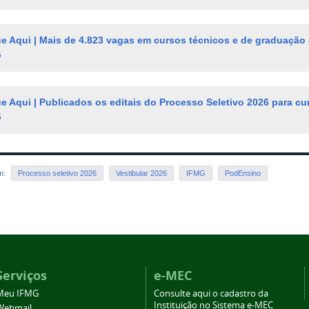
ue Aqui | Mais de 4.823 vagas em cursos técnicos e de graduação 
G
ue Aqui | Publicados os editais do Processo Seletivo 2026 para c
G
em:
Processo seletivo 2026
Vestibular 2026
IFMG
PodEnsino
Serviços
e-MEC
Meu IFMG
Consulte aqui o cadastro da
Instituição no Sistema e-MEC
Webmail