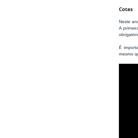
Cotas
Neste ano
A primeir
obrigatóri
É importa
mesmo que