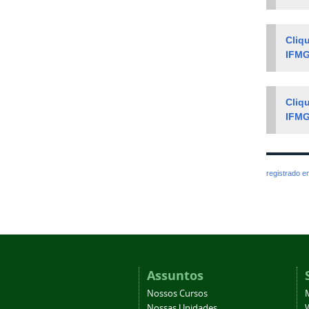
Cliq
IFM
Cliq
IFM
registrado 
Assuntos
Nossos Cursos
Nossas Unidades