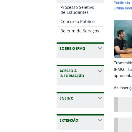
publicado
:
Processo Seletivo
última mo
de Estudantes
Concurso Público
Boletim de Serviços
SOBRE O IFMG
Transmiti
IFMG, Tia
ACESSO À
INFORMAÇÃO
apresenta
As inscri
ENSINO
EXTENSÃO