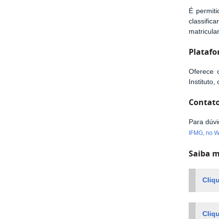
É permit
classifi
matricula
Platafo
Oferece c
Institut
Contato
Para dúvi
IFMG, no W
Saiba m
Cliq
Cliq