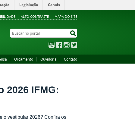
mação
Legislação
Canais
IBILIDADE
ALTO CONTRASTE
MAPA DO SITE
Buscar no portal
Buscar no portal
YouTube
Facebook
Instagram
Twitter
ensa
Orcamento
Ouvidoria
Contato
vo 2026 IFMG:
 o vestibular 2026? Confira os