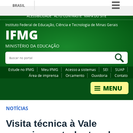
BRASIL
Simplifique!
ACESSIBILIDADE
ALTO CONTRASTE
MAPA DO SITE
Comunica BR
Instituto Federal de Educação, Ciência e Tecnologia de Minas Gerais
IFMG
Participe
Acesso à informação
MINISTÉRIO DA EDUCAÇÃO
Legislação
Buscar no portal
Bus
Canais
Estude no IFMG
Meu IFMG
Acesso a sistemas
SEI
SUAP
Área de imprensa
Orcamento
Ouvidoria
Contato
NOTÍCIAS
Visita técnica à Vale