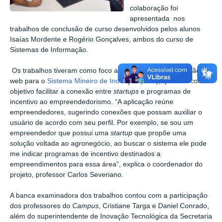
colaboração foi
apresentada nos
trabalhos de conclusão de curso desenvolvidos pelos alunos
Isaías Mordente e Rogério Gonçalves, ambos do curso de
Sistemas de Informação.
Os trabalhos tiveram como foco a criação de uma aplicação
web para o
Sistema Mineiro de Inovação (Simi)
, que tem como
objetivo facilitar a conexão entre
startups
e programas de
incentivo ao empreendedorismo. “A aplicação reúne
empreendedores, sugerindo conexões que possam auxiliar o
usuário de acordo com seu perfil. Por exemplo, se sou um
empreendedor que possui uma
startup
que propõe uma
solução voltada ao agronegócio, ao buscar o sistema ele pode
me indicar programas de incentivo destinados a
empreendimentos para essa área”, explica o coordenador do
projeto, professor Carlos Severiano.
A banca examinadora dos trabalhos contou com a participação
dos professores do
Campus
, Cristiane Targa e Daniel Conrado,
além do superintendente de Inovação Tecnológica da Secretaria