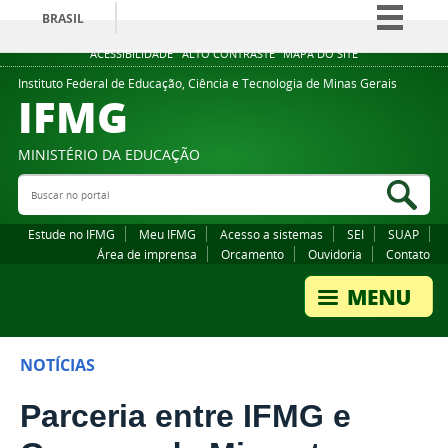
BRASIL
Simplifique!
ACESSIBILIDADE
ALTO CONTRASTE
MAPA DO SITE
Comunica BR
Instituto Federal de Educação, Ciência e Tecnologia de Minas Gerais
IFMG
Participe
Acesso à informação
MINISTÉRIO DA EDUCAÇÃO
Legislação
Buscar no portal
Bus
Canais
Estude no IFMG
Meu IFMG
Acesso a sistemas
SEI
SUAP
Área de imprensa
Orcamento
Ouvidoria
Contato
NOTÍCIAS
Parceria entre IFMG e