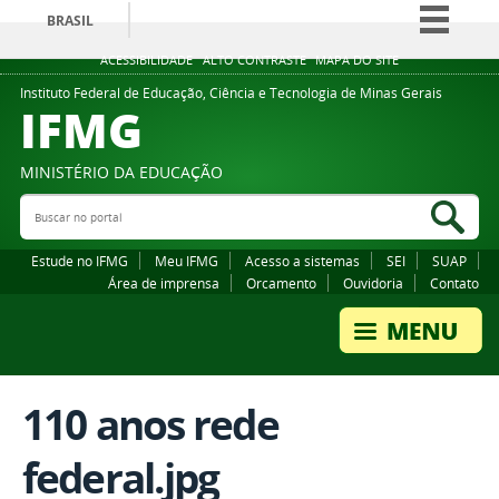
BRASIL
Simplifique!
ACESSIBILIDADE
ALTO CONTRASTE
MAPA DO SITE
Comunica BR
Instituto Federal de Educação, Ciência e Tecnologia de Minas Gerais
IFMG
Participe
Acesso à informação
MINISTÉRIO DA EDUCAÇÃO
Legislação
Buscar no portal
Bus
Canais
Estude no IFMG
Meu IFMG
Acesso a sistemas
SEI
SUAP
Área de imprensa
Orcamento
Ouvidoria
Contato
110 anos rede
federal.jpg