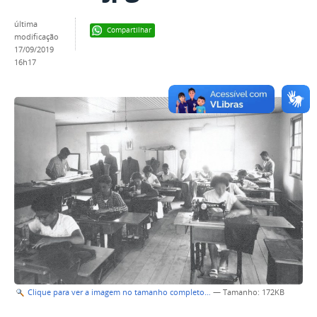
última
Compartilhar
modificação
17/09/2019
16h17
Clique para ver a imagem no tamanho completo…
—
Tamanho
: 172KB