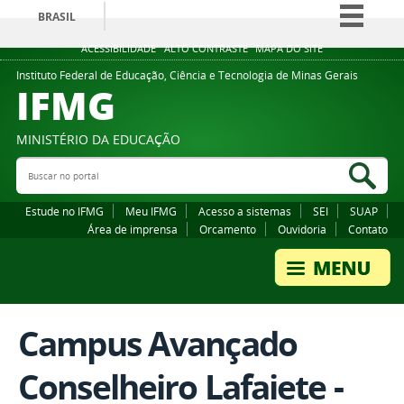
BRASIL
Simplifique!
ACESSIBILIDADE
ALTO CONTRASTE
MAPA DO SITE
Comunica BR
Instituto Federal de Educação, Ciência e Tecnologia de Minas Gerais
IFMG
Participe
Acesso à informação
MINISTÉRIO DA EDUCAÇÃO
Legislação
Buscar no portal
Bus
Canais
Estude no IFMG
Meu IFMG
Acesso a sistemas
SEI
SUAP
Área de imprensa
Orcamento
Ouvidoria
Contato
Campus Avançado
Conselheiro Lafaiete -