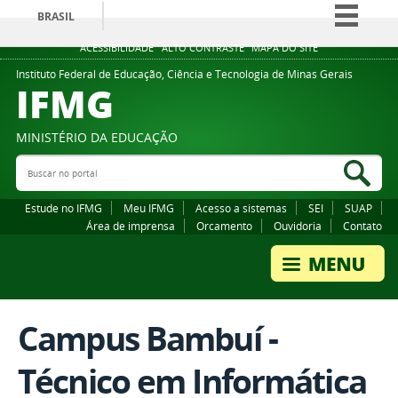
BRASIL
Simplifique!
ACESSIBILIDADE
ALTO CONTRASTE
MAPA DO SITE
Comunica BR
Instituto Federal de Educação, Ciência e Tecnologia de Minas Gerais
IFMG
Participe
Acesso à informação
MINISTÉRIO DA EDUCAÇÃO
Legislação
Buscar no portal
Bus
Canais
Estude no IFMG
Meu IFMG
Acesso a sistemas
SEI
SUAP
Área de imprensa
Orcamento
Ouvidoria
Contato
Campus Bambuí -
Técnico em Informática