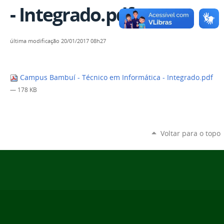
- Integrado.pdf
última modificação
20/01/2017 08h27
Campus Bambuí - Técnico em Informática - Integrado.pdf
— 178 KB
Voltar para o topo