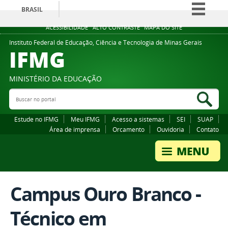
BRASIL
Simplifique!
ACESSIBILIDADE
ALTO CONTRASTE
MAPA DO SITE
Comunica BR
Instituto Federal de Educação, Ciência e Tecnologia de Minas Gerais
IFMG
Participe
Acesso à informação
MINISTÉRIO DA EDUCAÇÃO
Legislação
Buscar no portal
Bus
Canais
Estude no IFMG
Meu IFMG
Acesso a sistemas
SEI
SUAP
Área de imprensa
Orcamento
Ouvidoria
Contato
Campus Ouro Branco -
Técnico em