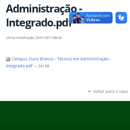
Administração -
Integrado.pdf
última modificação
20/01/2017 08h28
Campus Ouro Branco - Técnico em Administração -
Integrado.pdf
— 241 KB
Voltar para o topo