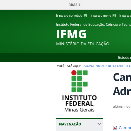
BRASIL
Ir para o conteúdo
1
Ir para o menu
2
Ir para
Instituto Federal de Educação, Ciência e Tecn
IFMG
MINISTÉRIO DA EDUCAÇÃO
Estude 
VOCÊ ESTÁ AQUI:
PÁGINA INICIAL
>
RESULTADO TÉC
Cam
Adm
última modi
NAVEGAÇÃO
Campus