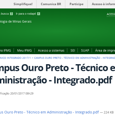
Simplifique!
Comunica BR
Participe
Acesso à infor
 a busca
3
Ir para o rodapé
4
ACESS
ologia de Minas Gerais
no IFMG
Meu IFMG
Acesso a sistemas
SEI
SUAP
Área de impr
NICO INTEGRADO 2017/1
>
CAMPUS OURO PRETO - TÉCNICO EM ADMINISTRAÇÃO - INTEGRA
pus Ouro Preto - Técnico 
inistração - Integrado.pdf
ficação
20/01/2017 08h29
 Ouro Preto - Técnico em Administração - Integrado.pdf
— 224 KB