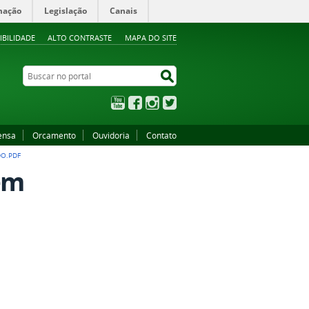
mação
Legislação
Canais
IBILIDADE
ALTO CONTRASTE
MAPA DO SITE
Buscar no portal
Buscar no portal
YouTube
Facebook
Instagram
Twitter
ensa
Orcamento
Ouvidoria
Contato
DO.PDF
em