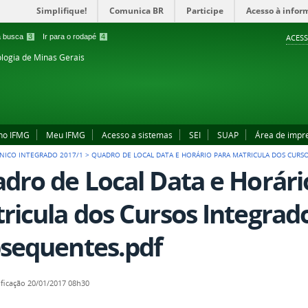
Simplifique!
Comunica BR
Participe
Acesso à infor
 a busca
3
Ir para o rodapé
4
ACESS
ologia de Minas Gerais
no IFMG
Meu IFMG
Acesso a sistemas
SEI
SUAP
Área de impr
NICO INTEGRADO 2017/1
>
QUADRO DE LOCAL DATA E HORÁRIO PARA MATRICULA DOS CURS
dro de Local Data e Horári
ricula dos Cursos Integrad
sequentes.pdf
ficação
20/01/2017 08h30