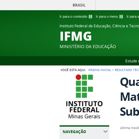
BRASIL
Ir para o conteúdo
1
Ir para o menu
2
Ir para
Instituto Federal de Educação, Ciência e Tecn
IFMG
MINISTÉRIO DA EDUCAÇÃO
Estude 
VOCÊ ESTÁ AQUI:
PÁGINA INICIAL
>
RESULTADO TÉC
Qua
Mat
Sub
última modi
NAVEGAÇÃO