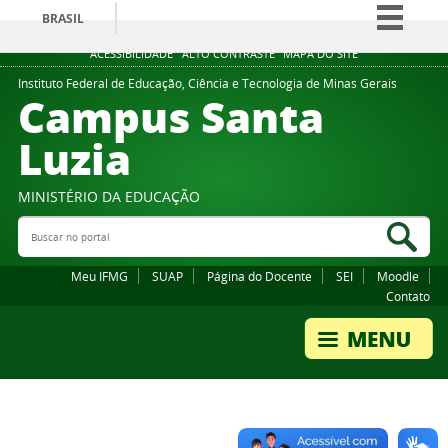
BRASIL
Simplifique!
ACESSIBILIDADE
ALTO CONTRASTE
MAPA DO SITE
Comunica BR
Instituto Federal de Educação, Ciência e Tecnologia de Minas Gerais
Campus Santa
Participe
Luzia
Acesso à informação
Legislação
MINISTÉRIO DA EDUCAÇÃO
Canais
Buscar no portal
Bus
Meu IFMG
SUAP
Página do Docente
SEI
Moodle
Contato