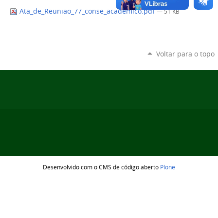
Ata_de_Reuniao_77_conse_academico.pdf
— 51 KB
Voltar para o topo
Desenvolvido com o CMS de código aberto
Plone