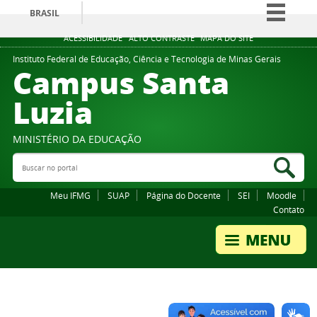
BRASIL
Simplifique!
ACESSIBILIDADE
ALTO CONTRASTE
MAPA DO SITE
Comunica BR
Instituto Federal de Educação, Ciência e Tecnologia de Minas Gerais
Campus Santa
Participe
Luzia
Acesso à informação
Legislação
MINISTÉRIO DA EDUCAÇÃO
Canais
Buscar no portal
Bus
Meu IFMG
SUAP
Página do Docente
SEI
Moodle
Contato