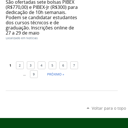
São ofertadas sete bolsas PIBEX
(R$770,00) e PIBEX-Jr (R$300) para
dedicação de 10h semanais.
Podem se candidatar estudantes
dos cursos técnicos e de
graduação. Inscrições online de
27 a 29 de maio
Localizado em
Notícias
1
2
3
4
5
6
7
...
9
PRÓXIMO »
Voltar para o topo