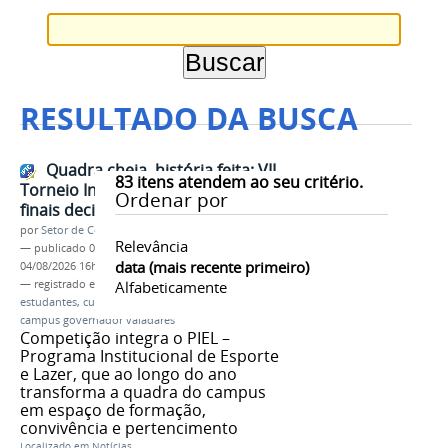
RESULTADO DA BUSCA
Quadra cheia, história feita: VII
83
itens atendem ao seu critério.
Torneio Interclasse encerra com
Ordenar por
finais decididas nos detalhes
por
Setor de Comunicação
Relevância
—
publicado
08/07/2026
—
última modificação
data (mais recente primeiro)
04/08/2026 16h29
— registrado em:
final
Alfabeticamente
,
torneio interclasse 2026
,
estudantes
,
cursos técnicos integrado
,
ifmg
campus governador valadares
Competição integra o PIEL –
Programa Institucional de Esporte
e Lazer, que ao longo do ano
transforma a quadra do campus
em espaço de formação,
convivência e pertencimento
Localizado em
Notícias