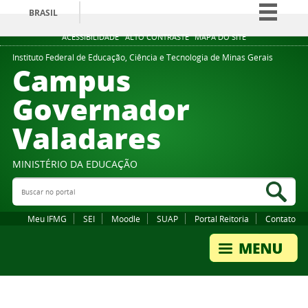
BRASIL
Simplifique!
ACESSIBILIDADE
ALTO CONTRASTE
MAPA DO SITE
Comunica BR
Instituto Federal de Educação, Ciência e Tecnologia de Minas Gerais
Campus
Participe
Governador
Acesso à informação
Valadares
Legislação
Canais
MINISTÉRIO DA EDUCAÇÃO
Buscar no portal
Bus
Meu IFMG
SEI
Moodle
SUAP
Portal Reitoria
Contato