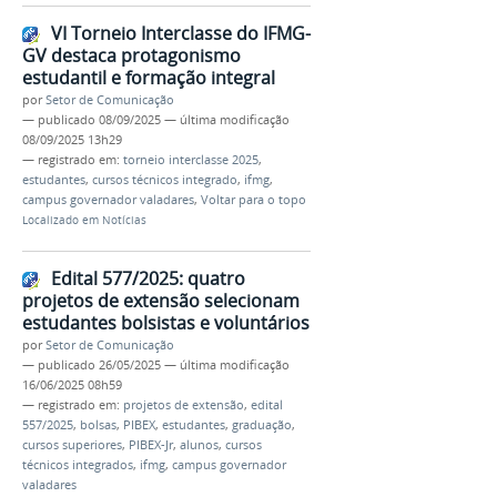
VI Torneio Interclasse do IFMG-
GV destaca protagonismo
estudantil e formação integral
por
Setor de Comunicação
—
publicado
08/09/2025
—
última modificação
08/09/2025 13h29
— registrado em:
torneio interclasse 2025
,
estudantes
,
cursos técnicos integrado
,
ifmg
,
campus governador valadares
,
Voltar para o topo
Localizado em
Notícias
Edital 577/2025: quatro
projetos de extensão selecionam
estudantes bolsistas e voluntários
por
Setor de Comunicação
—
publicado
26/05/2025
—
última modificação
16/06/2025 08h59
— registrado em:
projetos de extensão
,
edital
557/2025
,
bolsas
,
PIBEX
,
estudantes
,
graduação
,
cursos superiores
,
PIBEX-Jr
,
alunos
,
cursos
técnicos integrados
,
ifmg
,
campus governador
valadares