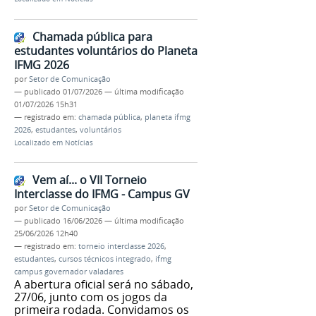
Chamada pública para
estudantes voluntários do Planeta
IFMG 2026
por
Setor de Comunicação
—
publicado
01/07/2026
—
última modificação
01/07/2026 15h31
— registrado em:
chamada pública
,
planeta ifmg
2026
,
estudantes
,
voluntários
Localizado em
Notícias
Vem aí... o VII Torneio
Interclasse do IFMG - Campus GV
por
Setor de Comunicação
—
publicado
16/06/2026
—
última modificação
25/06/2026 12h40
— registrado em:
torneio interclasse 2026
,
estudantes
,
cursos técnicos integrado
,
ifmg
campus governador valadares
A abertura oficial será no sábado,
27/06, junto com os jogos da
primeira rodada. Convidamos os