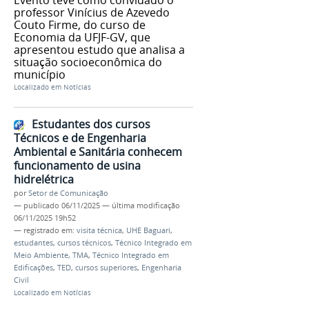
Evento teve como convidado o
professor Vinícius de Azevedo
Couto Firme, do curso de
Economia da UFJF-GV, que
apresentou estudo que analisa a
situação socioeconômica do
município
Localizado em
Notícias
Estudantes dos cursos
Técnicos e de Engenharia
Ambiental e Sanitária conhecem
funcionamento de usina
hidrelétrica
por
Setor de Comunicação
—
publicado
06/11/2025
—
última modificação
06/11/2025 19h52
— registrado em:
visita técnica
,
UHE Baguari
,
estudantes
,
cursos técnicos
,
Técnico Integrado em
Meio Ambiente
,
TMA
,
Técnico Integrado em
Edificações
,
TED
,
cursos superiores
,
Engenharia
Civil
Localizado em
Notícias