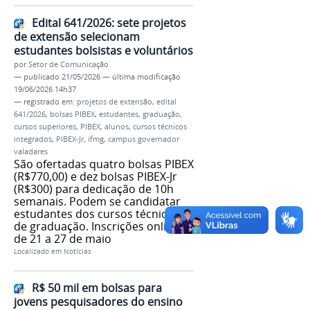
Edital 641/2026: sete projetos
de extensão selecionam
estudantes bolsistas e voluntários
por
Setor de Comunicação
—
publicado
21/05/2026
—
última modificação
19/06/2026 14h37
— registrado em:
projetos de extensão
,
edital
641/2026
,
bolsas PIBEX
,
estudantes
,
graduação
,
cursos superiores
,
PIBEX
,
alunos
,
cursos técnicos
integrados
,
PIBEX-Jr
,
ifmg
,
campus governador
valadares
São ofertadas quatro bolsas PIBEX
(R$770,00) e dez bolsas PIBEX-Jr
(R$300) para dedicação de 10h
semanais. Podem se candidatar
estudantes dos cursos técnicos e
de graduação. Inscrições online
de 21 a 27 de maio
Localizado em
Notícias
R$ 50 mil em bolsas para
jovens pesquisadores do ensino