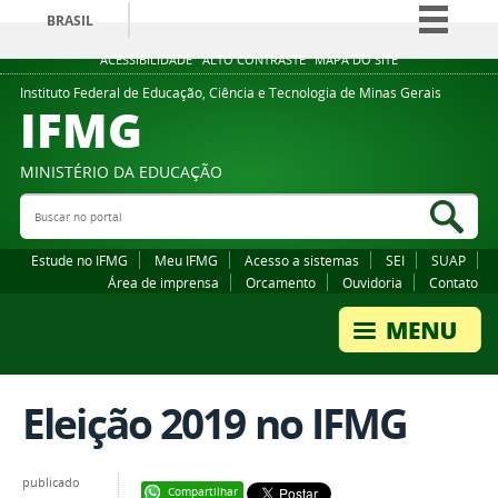
BRASIL
Simplifique!
ACESSIBILIDADE
ALTO CONTRASTE
MAPA DO SITE
Comunica BR
Instituto Federal de Educação, Ciência e Tecnologia de Minas Gerais
IFMG
Participe
Acesso à informação
MINISTÉRIO DA EDUCAÇÃO
Legislação
Buscar no portal
Bus
Canais
Estude no IFMG
Meu IFMG
Acesso a sistemas
SEI
SUAP
Área de imprensa
Orcamento
Ouvidoria
Contato
Eleição 2019 no IFMG
publicado
Compartilhar