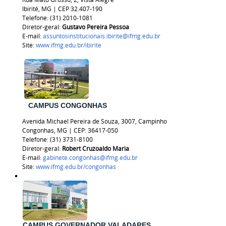
Ibirité, MG | CEP 32.407-190
Telefone: (31) 2010-1081
Diretor-geral:
Gustavo Pereira Pessoa
E-mail:
assuntosinstitucionais.ibirite@ifmg.edu.br
Site:
www.ifmg.edu.br/ibirite
CAMPUS CONGONHAS
Avenida Michael Pereira de Souza, 3007, Campinho
Congonhas, MG | CEP: 36417-050
Telefone: (31) 3731-8100
Diretor-geral:
Robert Cruzoaldo Maria
E-mail:
gabinete.congonhas@ifmg.edu.br
Site:
www.ifmg.edu.br/congonhas
CAMPUS GOVERNADOR VALADARES