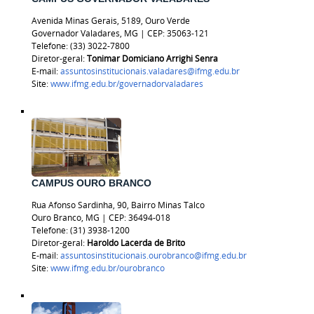
Avenida Minas Gerais, 5189, Ouro Verde
Governador Valadares, MG | CEP: 35063-121
Telefone: (33) 3022-7800
Diretor-geral:
Tonimar Domiciano Arrighi Senra
E-mail:
assuntosinstitucionais.valadares@ifmg.edu.br
Site:
www.ifmg.edu.br/governadorvaladares
CAMPUS OURO BRANCO
Rua Afonso Sardinha, 90, Bairro Minas Talco
Ouro Branco, MG | CEP: 36494-018
Telefone:
(31) 3938-1200
Diretor-geral:
Haroldo Lacerda de Brito
E-mail:
assuntosinstitucionais.ourobranco@ifmg.edu.br
Site:
www.ifmg.edu.br/ourobranco