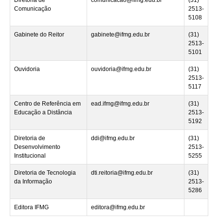
Comunicação
2513-
5108
Gabinete do Reitor
gabinete@ifmg.edu.br
(31)
2513-
5101
Ouvidoria
ouvidoria@ifmg.edu.br
(31)
2513-
5117
Centro de Referência em
ead.ifmg@ifmg.edu.br
(31)
Educação a Distância
2513-
5192
Diretoria de
ddi@ifmg.edu.br
(31)
Desenvolvimento
2513-
Institucional
5255
Diretoria de Tecnologia
dti.reitoria@ifmg.edu.br
(31)
da Informação
2513-
5286
Editora IFMG
editora@ifmg.edu.br