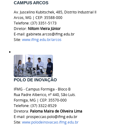
CAMPUS ARCOS
Av. Juscelino Kubitschek, 485, Distrito Industrial II
Arcos, MG
|
CEP: 35588-000
Telefone: (37) 3351-5173
Diretor:
Niltom Vieira Júnior
E-mail: gabinete.arcos@ifmg.edu.br
Site:
www.ifmg.edu.br/arcos
POLO DE INOVAÇÃO
IFMG - Campus Formiga - Bloco B
Rua Padre Alberico, nº 440, São Luís.
Formiga, MG | CEP: 35570-000
Telefone: (37) 3322-8529
Diretora:
Paloma Maira de Oliveira Lima
E-mail: prospeccao.polo@ifmg.edu.br
Site:
www.polodeinovacao.ifmg.edu.br