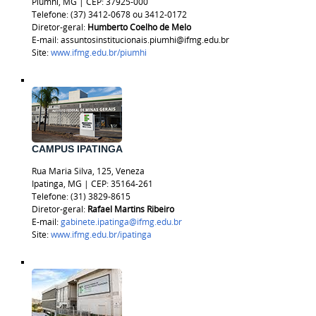
Piumhi, MG | CEP: 37925-000
Telefone: (37) 3412-0678 ou 3412-0172
Diretor-geral:
Humberto Coelho de Melo
E-mail: assuntosinstitucionais.piumhi@ifmg.edu.br
Site:
www.ifmg.edu.br/piumhi
CAMPUS IPATINGA
Rua Maria Silva, 125, Veneza
Ipatinga, MG | CEP: 35164-261
Telefone: (31) 3829-8615
Diretor-geral:
Rafael Martins Ribeiro
E-mail:
gabinete.ipatinga@ifmg.edu.br
Site:
www.ifmg.edu.br/ipatinga