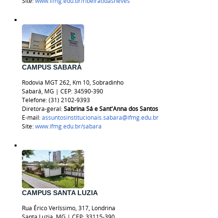
Site:
www.ifmg.edu.br/ribeiraodasneves
CAMPUS SABARÁ
Rodovia MGT 262, Km 10, Sobradinho
Sabará, MG | CEP: 34590-390
Telefone: (31) 2102-9393
Diretora-geral:
Sabrina Sá e Sant'Anna dos Santos
E-mail:
assuntosinstitucionais.sabara@ifmg.edu.br
Site:
www.ifmg.edu.br/sabara
CAMPUS SANTA LUZIA
Rua Érico Veríssimo, 317, Londrina
Santa Luzia, MG | CEP: 33115-390