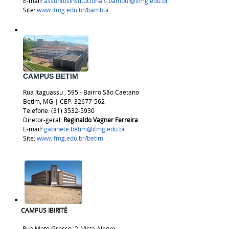
E-mail:
assuntosinstitucionais.bambui@ifmg.edu.br
Site:
www.ifmg.edu.br/bambui
CAMPUS BETIM
Rua
Itaguassu
, 595 - Bairro São Caetano
Betim, MG | CEP:
32677-562
Telefone: (31) 3532-5930
Diretor-geral:
Reginaldo Vagner Ferreira
E-mail:
gabinete.betim@ifmg.edu.br
Site:
www.ifmg.edu.br/betim
CAMPUS IBIRITÉ
Rua Mato Grosso, 2, Vista Alegre