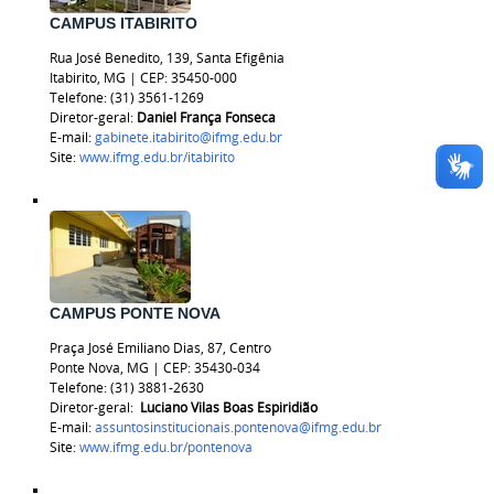
CAMPUS ITABIRITO
Rua José Benedito, 139, Santa Efigênia
Itabirito, MG | CEP: 35450-000
Telefone: (31) 3561-1269
Diretor-geral:
Daniel França Fonseca
E-mail:
gabinete.itabirito@ifmg.edu.br
Site:
www.ifmg.edu.br/itabirito
CAMPUS PONTE NOVA
Praça José Emiliano Dias, 87, Centro
Ponte Nova, MG | CEP: 35430-034
Telefone: (31) 3881-2630
Diretor-geral:
Luciano Vilas Boas Espiridião
E-mail:
assuntosinstitucionais.pontenova@ifmg.edu.br
Site:
www.ifmg.edu.br/pontenova