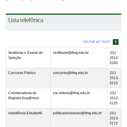
Lista telefônica
VOLTAR AO TOPO
Vestibular e Exame de
vestibular@ifmg.edu.br
(31)
Seleção
2513-
5180
Concurso Público
concurso@ifmg.edu.br
(31)
2513-
5210
Coordenadoria de
cra.reitoria@ifmg.edu.br
(31)
Registro Acadêmico
2513-
5125
Assistência Estudantil
politicasinclusivas@ifmg.edu.br
(31)
2513-
5173