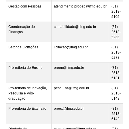
Gestão com Pessoas
atendimento.progep@ifmg.edu.br
(31)
2513-
5105
Coordenação de
contabilidade@ifmg.edu.br
(31)
Finanças
2513-
5266
Setor de Licitações
licitacao@ifmg.edu.br
(31)
2513-
5278
Pró-reitoria de Ensino
proen@ifmg.edu.br
(31)
2513-
5131
Pró-reitoria de Inovação,
pesquisa@ifmg.edu.br
(31)
Pesquisa e Pós-
2513-
graduação
5149
Pró-reitoria de Extensão
proex@ifmg.edu.br
(31)
2513-
5142
Diretoria de
comunicacao@ifmg.edu.br
(31)