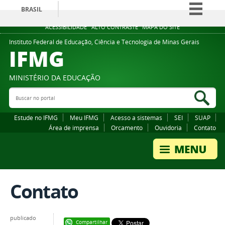
BRASIL
Simplifique!
ACESSIBILIDADE
ALTO CONTRASTE
MAPA DO SITE
Comunica BR
Instituto Federal de Educação, Ciência e Tecnologia de Minas Gerais
IFMG
Participe
Acesso à informação
MINISTÉRIO DA EDUCAÇÃO
Legislação
Buscar no portal
Bus
Canais
Estude no IFMG
Meu IFMG
Acesso a sistemas
SEI
SUAP
Área de imprensa
Orcamento
Ouvidoria
Contato
Contato
publicado
Compartilhar