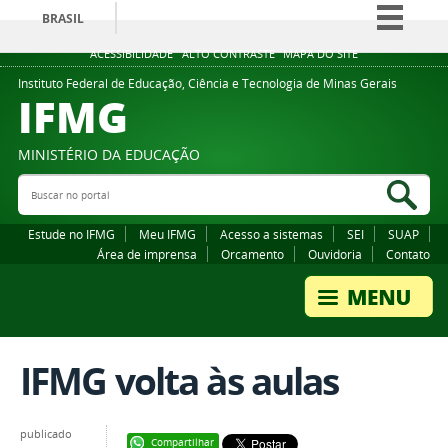
BRASIL
Simplifique!
ACESSIBILIDADE
ALTO CONTRASTE
MAPA DO SITE
Comunica BR
Instituto Federal de Educação, Ciência e Tecnologia de Minas Gerais
IFMG
Participe
Acesso à informação
MINISTÉRIO DA EDUCAÇÃO
Legislação
Buscar no portal
Bus
Canais
Estude no IFMG
Meu IFMG
Acesso a sistemas
SEI
SUAP
Área de imprensa
Orcamento
Ouvidoria
Contato
IFMG volta às aulas
publicado
Compartilhar