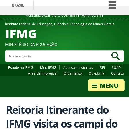
BRASIL
Simplifique!
ACESSIBILIDADE
ALTO CONTRASTE
MAPA DO SITE
Comunica BR
Instituto Federal de Educação, Ciência e Tecnologia de Minas Gerais
IFMG
Participe
Acesso à informação
MINISTÉRIO DA EDUCAÇÃO
Legislação
Buscar no portal
Bus
Canais
Estude no IFMG
Meu IFMG
Acesso a sistemas
SEI
SUAP
Área de imprensa
Orcamento
Ouvidoria
Contato
Reitoria Itinerante do
IFMG visita os campi do