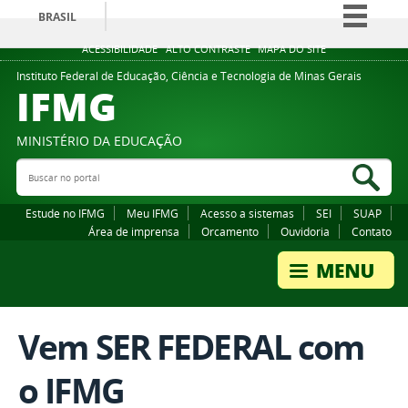
BRASIL
Simplifique!
ACESSIBILIDADE
ALTO CONTRASTE
MAPA DO SITE
Comunica BR
Instituto Federal de Educação, Ciência e Tecnologia de Minas Gerais
IFMG
Participe
Acesso à informação
MINISTÉRIO DA EDUCAÇÃO
Legislação
Buscar no portal
Bus
Canais
Estude no IFMG
Meu IFMG
Acesso a sistemas
SEI
SUAP
Área de imprensa
Orcamento
Ouvidoria
Contato
Vem SER FEDERAL com
o IFMG