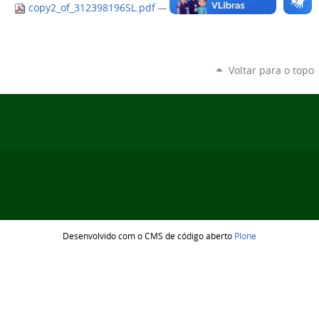
copy2_of_312398196SL.pdf
— 18 KB
Voltar para o topo
Desenvolvido com o CMS de código aberto
Plone