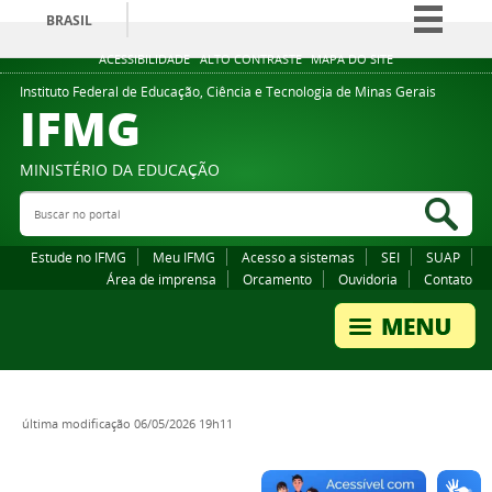
BRASIL
Simplifique!
ACESSIBILIDADE
ALTO CONTRASTE
MAPA DO SITE
Comunica BR
Instituto Federal de Educação, Ciência e Tecnologia de Minas Gerais
IFMG
Participe
Acesso à informação
MINISTÉRIO DA EDUCAÇÃO
Legislação
Buscar no portal
Bus
Canais
Estude no IFMG
Meu IFMG
Acesso a sistemas
SEI
SUAP
Área de imprensa
Orcamento
Ouvidoria
Contato
última modificação
06/05/2026 19h11