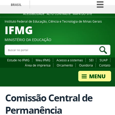
BRASIL
Simplifique!
ACESSIBILIDADE
ALTO CONTRASTE
MAPA DO SITE
Comunica BR
Instituto Federal de Educação, Ciência e Tecnologia de Minas Gerais
IFMG
Participe
Acesso à informação
MINISTÉRIO DA EDUCAÇÃO
Legislação
Buscar no portal
Bus
Canais
Estude no IFMG
Meu IFMG
Acesso a sistemas
SEI
SUAP
Área de imprensa
Orcamento
Ouvidoria
Contato
Comissão Central de
Permanência