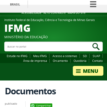
BRASIL
Simplifique!
ACESSIBILIDADE
ALTO CONTRASTE
MAPA DO SITE
Comunica BR
Instituto Federal de Educação, Ciência e Tecnologia de Minas Gerais
IFMG
Participe
Acesso à informação
MINISTÉRIO DA EDUCAÇÃO
Legislação
Buscar no portal
Bus
Canais
Estude no IFMG
Meu IFMG
Acesso a sistemas
SEI
SUAP
Área de imprensa
Orcamento
Ouvidoria
Contato
Documentos
publicado
Compartilhar