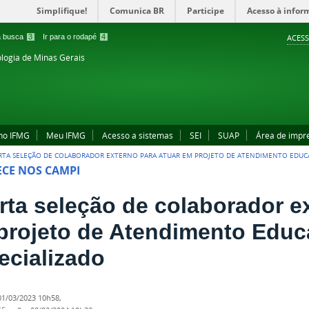
Simplifique!
Comunica BR
Participe
Acesso à infor
 a busca
3
Ir para o rodapé
4
ACESS
ologia de Minas Gerais
no IFMG
Meu IFMG
Acesso a sistemas
SEI
SUAP
Área de impr
RTA SELEÇÃO DE COLABORADOR EXTERNO PARA ATUAR EM PROJETO DE ATENDIMENTO EDUCA
CE NOS CAMPI
rta seleção de colaborador ex
projeto de Atendimento Educ
ecializado
01/03/2023 10h58
,