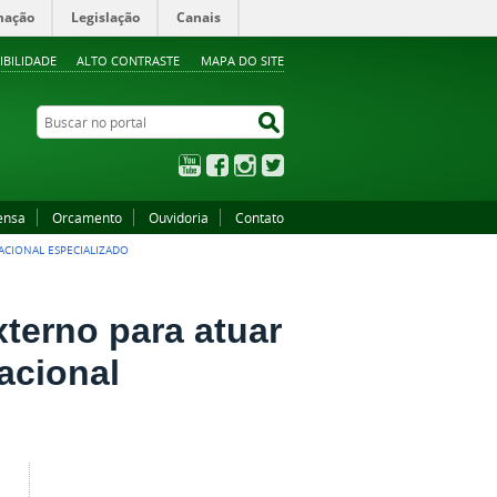
mação
Legislação
Canais
IBILIDADE
ALTO CONTRASTE
MAPA DO SITE
Buscar no portal
Buscar no portal
YouTube
Facebook
Instagram
Twitter
ensa
Orcamento
Ouvidoria
Contato
CIONAL ESPECIALIZADO
terno para atuar
acional