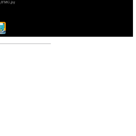
_IFMG.jpg