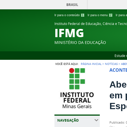
BRASIL
Ir para o conteúdo
1
Ir para o menu
2
Ir para
Instituto Federal de Educação, Ciência e Tecn
IFMG
MINISTÉRIO DA EDUCAÇÃO
Estude 
VOCÊ ESTÁ AQUI:
PÁGINA INICIAL
>
NOTÍCIAS
>
ABE
ACONTE
Abe
em 
Esp
NAVEGAÇÃO
publicado
: