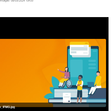
ificação
:
08/03/2024 10h33
e_IFMG.jpg